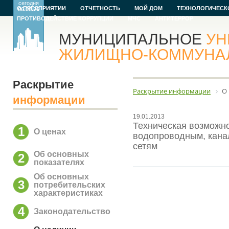
сегодня
О ПРЕДПРИЯТИИ
ОТЧЕТНОСТЬ
МОЙ ДОМ
ТЕХНОЛОГИЧЕСК
06.08.26
ПРОТИВОДЕЙСТВИЕ КОРРУПЦИИ
МЧС
АНТИТЕРРОР
МУНИЦИПАЛЬНОЕ
УН
ЖИЛИЩНО-КОММУНАЛЬ
Раскрытие
Раскрытие информации
О
информации
19.01.2013
Техническая возможн
1
О ценах
водопроводным, кана
сетям
Об основных
2
показателях
Об основных
3
потребительских
характеристиках
4
Законодательство