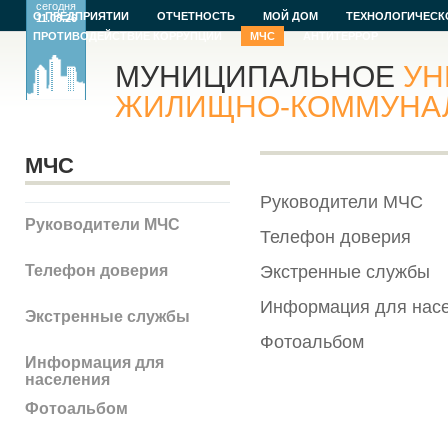
сегодня
О ПРЕДПРИЯТИИ
ОТЧЕТНОСТЬ
МОЙ ДОМ
ТЕХНОЛОГИЧЕСК
11.08.26
ПРОТИВОДЕЙСТВИЕ КОРРУПЦИИ
МЧС
АНТИТЕРРОР
МУНИЦИПАЛЬНОЕ
УН
ЖИЛИЩНО-КОММУНАЛЬ
МЧС
Руководители МЧС
Руководители МЧС
Телефон доверия
Телефон доверия
Экстренные службы
Информация для нас
Экстренные службы
Фотоальбом
Информация для
населения
Фотоальбом