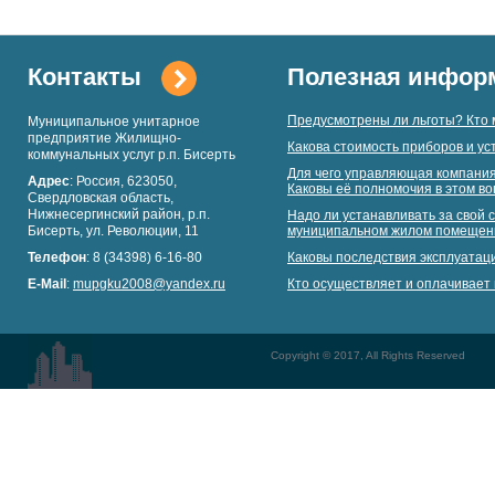
Контакты
Полезная инфор
Предусмотрены ли льготы? Кто 
Муниципальное унитарное
предприятие Жилищно-
Какова стоимость приборов и ус
коммунальных услуг р.п. Бисерть
Для чего управляющая компания
Адрес
: Россия, 623050,
Каковы её полномочия в этом в
Свердловская область,
Нижнесергинский район, р.п.
Надо ли устанавливать за свой с
Бисерть, ул. Революции, 11
муниципальном жилом помещен
Телефон
: 8 (34398) 6-16-80
Каковы последствия эксплуатац
E-Mail
:
mupgku2008@yandex.ru
Кто осуществляет и оплачивает 
Copyright © 2017, All Rights Reserved